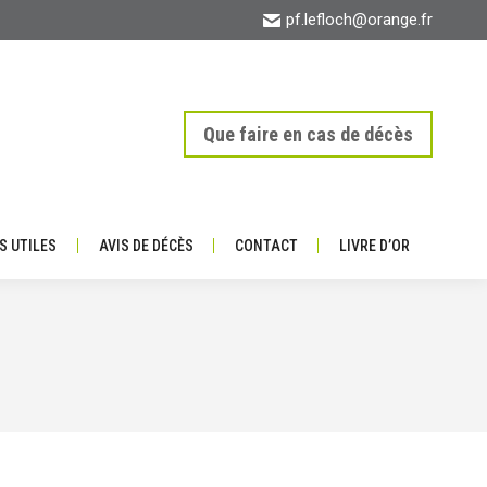
pf.lefloch@orange.fr
ATIONS UTILES
AVIS DE DÉCÈS
CONTACT
LIVRE D’OR
Que faire en cas de décès
S UTILES
AVIS DE DÉCÈS
CONTACT
LIVRE D’OR